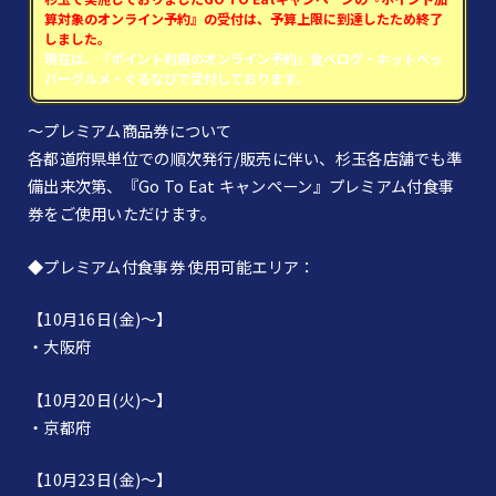
算対象のオンライン予約』の受付は、予算上限に到達したため終了
しました。
現在は、『ポイント利用のオンライン予約』食べログ・ホットペッ
パーグルメ・ぐるなびで受付しております。
～プレミアム商品券について
各都道府県単位での順次発行/販売に伴い、杉玉各店舗でも準
備出来次第、『Go To Eat キャンペーン』プレミアム付食事
券をご使用いただけます。
◆プレミアム付食事券 使用可能エリア：
【10月16日(金)～】
・大阪府
【10月20日(火)～】
・京都府
【10月23日(金)～】