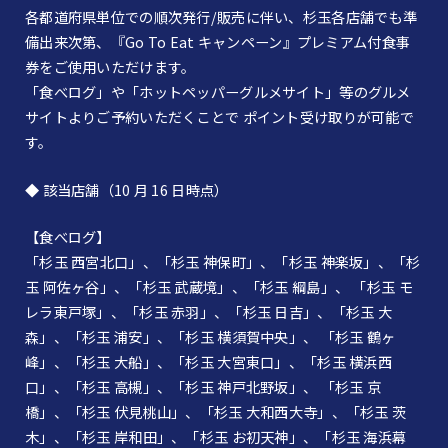
各都道府県単位での順次発行/販売に伴い、杉玉各店舗でも準
備出来次第、『Go To Eat キャンペーン』プレミアム付食事
券をご使用いただけます。
「食べログ」や「ホットペッパーグルメサイト」等のグルメ
サイトよりご予約いただくことで ポイント受け取りが可能で
す。
◆ 該当店舗（10 月 16 日時点）
【食べログ】
「杉玉 西宮北口」、「杉玉 神保町」、「杉玉 神楽坂」、「杉
玉 阿佐ヶ谷」、「杉玉 武蔵境」、「杉玉 綱島」、 「杉玉 モ
レラ東戸塚」、「杉玉 赤羽」、「杉玉 日吉」、「杉玉 大
森」、「杉玉 浦安」、「杉玉 横須賀中央」、 「杉玉 鶴ヶ
峰」、「杉玉 大船」、「杉玉 大宮東口」、「杉玉 横浜西
口」、「杉玉 高槻」、「杉玉 神戸北野坂」、 「杉玉 京
橋」、「杉玉 伏見桃山」、「杉玉 大和西大寺」、「杉玉 茨
木」、「杉玉 岸和田」、「杉玉 お初天神」、「杉玉 海浜幕