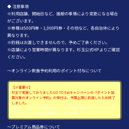
◆ 注意事項
※利用店舗、開始日など、諸般の事情により変更になる場合
がございます。
※券種は500円券・1,000円券・その他など、各自治体により
異なります。
※釣銭はお渡しできませんので、予めご了承ください。
※店舗により営業時間が異なります。杉玉公式HPよりご確認
ください。
～オンライン飲食予約利用のポイント付与について
【※重要※】
杉玉で実施しておりましたGO TO Eatキャンペーンの『ポイント加
算対象のオンライン予約』の受付は、予算上限に到達したため終了
しました。
現在は、『ポイント利用のオンライン予約』食べログ・ホットペッ
パーグルメ・ぐるなびで受付しております。
～プレミアム商品券について