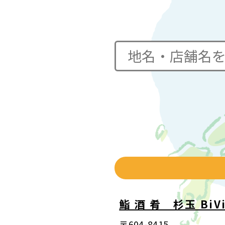
鮨 酒 肴 杉玉 BiV
〒604-8415