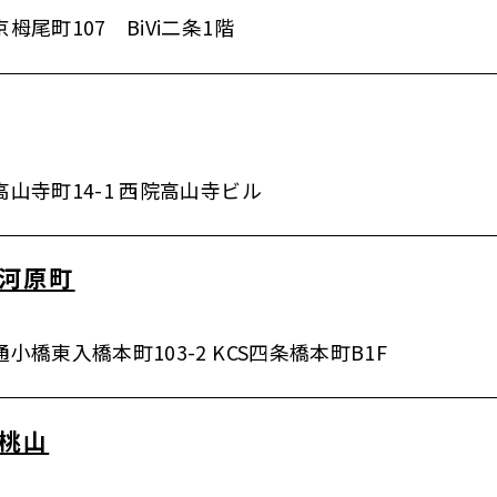
尾町107 BiVi二条1階
山寺町14-1 西院高山寺ビル
都河原町
橋東入橋本町103-2 KCS四条橋本町B1F
見桃山