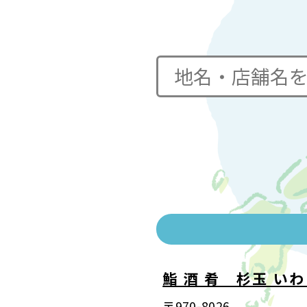
鮨 酒 肴 杉玉 い
〒970-8026