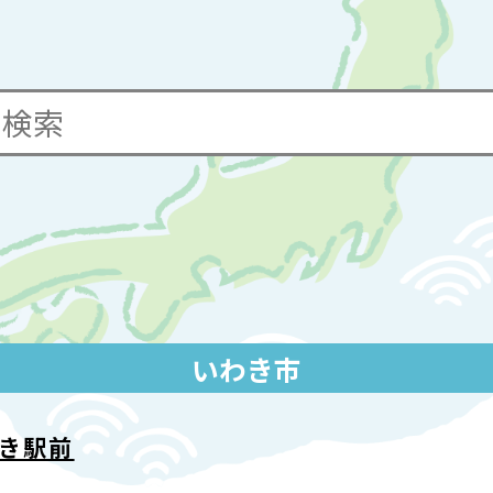
いわき市
わき駅前